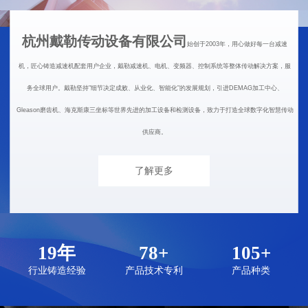
杭州戴勒传动设备有限公司
始创于2003年，用心做好每一台减速
机，匠心铸造减速机配套用户企业，戴勒减速机、电机、变频器、控制系统等整体传动解决方案，服
务全球用户。戴勒坚持"细节决定成败、从业化、智能化"的发展规划，引进DEMAG加工中心、
Gleason磨齿机、海克斯康三坐标等世界先进的加工设备和检测设备，致力于打造全球数字化智慧传动
供应商。
了解更多
19年
78+
105+
行业铸造经验
产品技术专利
产品种类